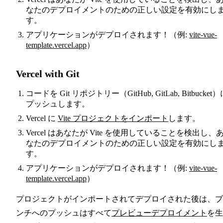
なたのデプロイメントのための正しい設定を有効にし
す。
アプリケーションがデプロイされます！（例:
vite-vue-
template.vercel.app
）
Vercel with Git
コードを Git リポジトリー（GitHub, GitLab, Bitbucket
プッシュします。
Vercel に
Vite プロジェクトをインポート
します。
Vercel はあなたが Vite を使用していることを検出し、
なたのデプロイメントのための正しい設定を有効にし
す。
アプリケーションがデプロイされます！（例:
vite-vue-
template.vercel.app
）
プロジェクトがインポートされてデプロイされた後は、ブ
ンチへのプッシュはすべて
プレビューデプロイメント
を生