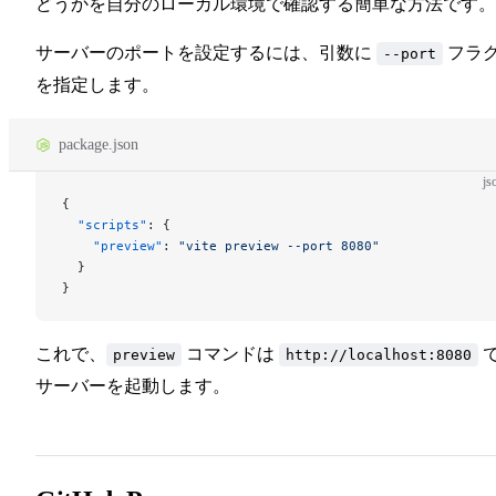
どうかを自分のローカル環境で確認する簡単な方法です。
サーバーのポートを設定するには、引数に
フラ
--port
を指定します。
package.json
js
{
  "scripts"
: {
    "preview"
: 
"vite preview --port 8080"
  }
}
これで、
コマンドは
preview
http://localhost:8080
サーバーを起動します。