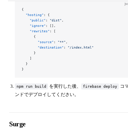
js
{
  "hosting"
: {
    "public"
: 
"dist"
,
    "ignore"
: [],
    "rewrites"
: [
      {
        "source"
: 
"**"
,
        "destination"
: 
"/index.html"
      }
    ]
  }
}
を実行した後、
コ
npm run build
firebase deploy
ンドでデプロイしてください。
Surge