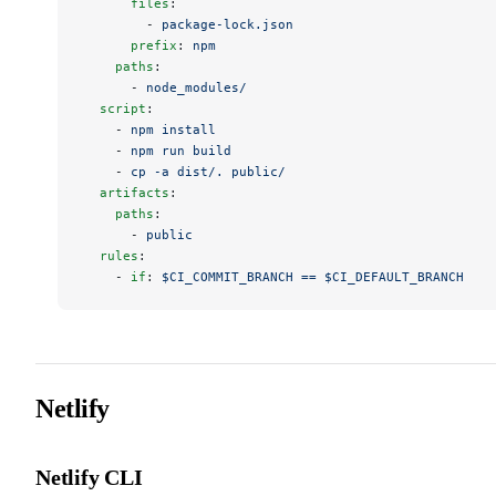
      files
:
        - 
package-lock.json
      prefix
: 
npm
    paths
:
      - 
node_modules/
  script
:
    - 
npm install
    - 
npm run build
    - 
cp -a dist/. public/
  artifacts
:
    paths
:
      - 
public
  rules
:
    - 
if
: 
$CI_COMMIT_BRANCH == $CI_DEFAULT_BRANCH
Netlify
Netlify CLI