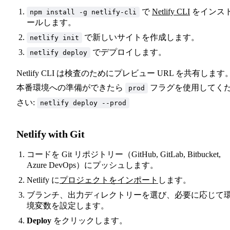
で
Netlify CLI
をインス
npm install -g netlify-cli
ールします。
で新しいサイトを作成します。
netlify init
でデプロイします。
netlify deploy
Netlify CLI は検査のためにプレビュー URL を共有します
本番環境への準備ができたら
フラグを使用してく
prod
さい:
netlify deploy --prod
Netlify with Git
コードを Git リポジトリー（GitHub, GitLab, Bitbucket,
Azure DevOps）にプッシュします。
Netlify に
プロジェクトをインポート
します。
ブランチ、出力ディレクトリーを選び、必要に応じて
境変数を設定します。
Deploy
をクリックします。