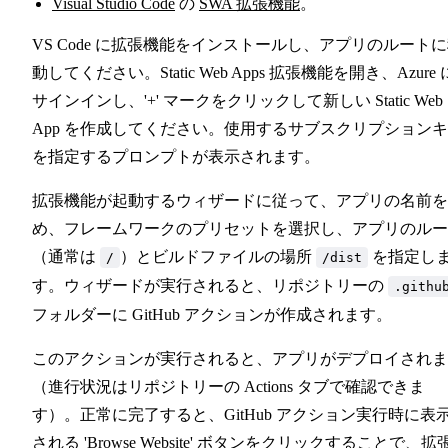
Visual Studio Code
の
SWA 拡張機能
。
VS Code に拡張機能をインストールし、アプリのルート
動してください。Static Web Apps 拡張機能を開き、Azure 
サインインし、'+' マークをクリックして新しい Static Web
App を作成してください。使用するサブスクリプション
を指定するプロンプトが表示されます。
拡張機能が起動するウィザードに従って、アプリの名前を
め、フレームワークのプリセットを選択し、アプリのルー
（通常は
）とビルドファイルの場所
を指定し
/
/dist
す。ウィザードが実行されると、リポジトリーの
.githu
フォルダーに GitHub アクションが作成されます。
このアクションが実行されると、アプリがデプロイされま
（進行状況はリポジトリーの Actions タブで確認できま
す）。正常に完了すると、GitHub アクション実行時に表
される 'Browse Website' ボタンをクリックすることで、拡