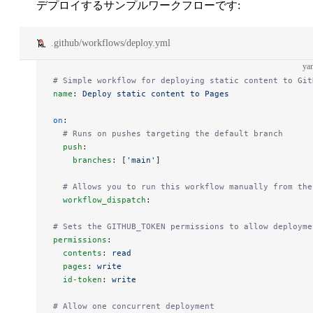
デプロイするサンプルワークフローです:
.github/workflows/deploy.yml
ya
# Simple workflow for deploying static content to Git
name
: 
Deploy static content to Pages
on
:
  # Runs on pushes targeting the default branch
  push
:
    branches
: [
'main'
]
  # Allows you to run this workflow manually from the
  workflow_dispatch
:
# Sets the GITHUB_TOKEN permissions to allow deployme
permissions
:
  contents
: 
read
  pages
: 
write
  id-token
: 
write
# Allow one concurrent deployment