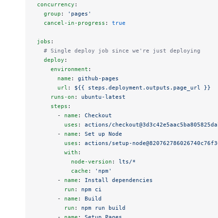
concurrency
:
  group
: 
'pages'
  cancel-in-progress
: 
true
jobs
:
  # Single deploy job since we're just deploying
  deploy
:
    environment
:
      name
: 
github-pages
      url
: 
${{ steps.deployment.outputs.page_url }}
    runs-on
: 
ubuntu-latest
    steps
:
      - 
name
: 
Checkout
        uses
: 
actions/checkout@3d3c42e5aac5ba805825da
      - 
name
: 
Set up Node
        uses
: 
actions/setup-node@820762786026740c76f3
        with
:
          node-version
: 
lts/*
          cache
: 
'npm'
      - 
name
: 
Install dependencies
        run
: 
npm ci
      - 
name
: 
Build
        run
: 
npm run build
      - 
name
: 
Setup Pages