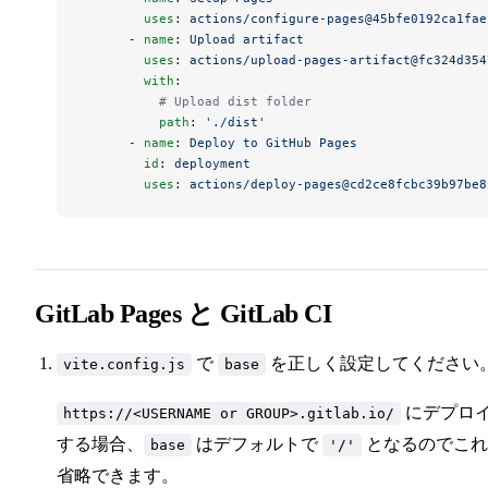
        uses
: 
actions/configure-pages@45bfe0192ca1fae
      - 
name
: 
Upload artifact
        uses
: 
actions/upload-pages-artifact@fc324d354
        with
:
          # Upload dist folder
          path
: 
'./dist'
      - 
name
: 
Deploy to GitHub Pages
        id
: 
deployment
        uses
: 
actions/deploy-pages@cd2ce8fcbc39b97be8
GitLab Pages と GitLab CI
で
を正しく設定してください
vite.config.js
base
にデプロ
https://<USERNAME or GROUP>.gitlab.io/
する場合、
はデフォルトで
となるのでこれ
base
'/'
省略できます。