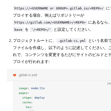
に
https://<USERNAME or GROUP>.gitlab.io/<REPO>/
プロイする場合、例えばリポジトリーが
にあるなら
https://gitlab.com/<USERNAME>/<REPO>
を
と設定してください。
base
'/<REPO>/'
プロジェクトルートに、
という名前
.gitlab-ci.yml
ファイルを作成し、以下のように記述してください。
れで、コンテンツを変更するたびにサイトのビルドと
プロイが行われます:
.gitlab-ci.yml
ya
image
: 
node:lts
pages
:
  stage
: 
deploy
  cache
:
    key
: