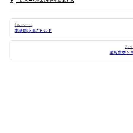
このページへの変更を提案する
Pager
前のページ
本番環境用のビルド
次の
環境変数と