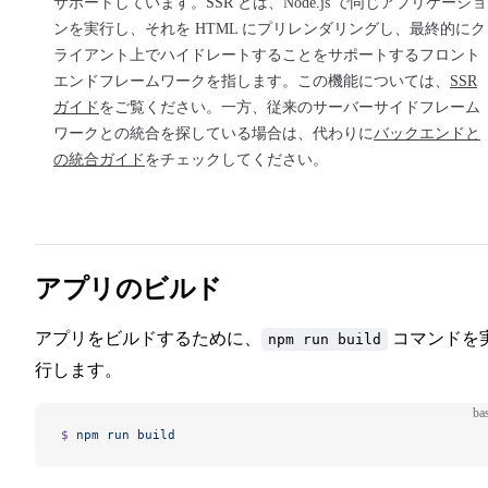
サポートしています。SSR とは、Node.js で同じアプリケーショ
ンを実行し、それを HTML にプリレンダリングし、最終的にク
ライアント上でハイドレートすることをサポートするフロント
エンドフレームワークを指します。この機能については、
SSR
ガイド
をご覧ください。一方、従来のサーバーサイドフレーム
ワークとの統合を探している場合は、代わりに
バックエンドと
の統合ガイド
をチェックしてください。
アプリのビルド
アプリをビルドするために、
コマンドを
npm run build
行します。
ba
$ 
npm
 run
 build