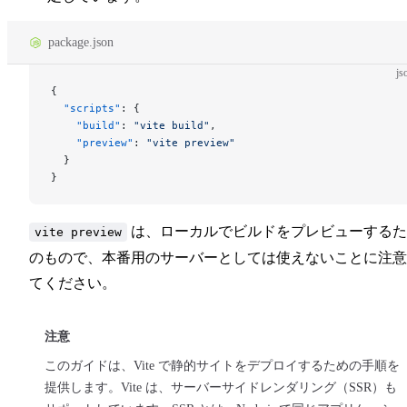
package.json
js
{
  "scripts"
: {
    "build"
: 
"vite build"
,
    "preview"
: 
"vite preview"
  }
}
は、ローカルでビルドをプレビューするた
vite preview
のもので、本番用のサーバーとしては使えないことに注意
てください。
注意
このガイドは、Vite で静的サイトをデプロイするための手順を
提供します。Vite は、サーバーサイドレンダリング（SSR）も