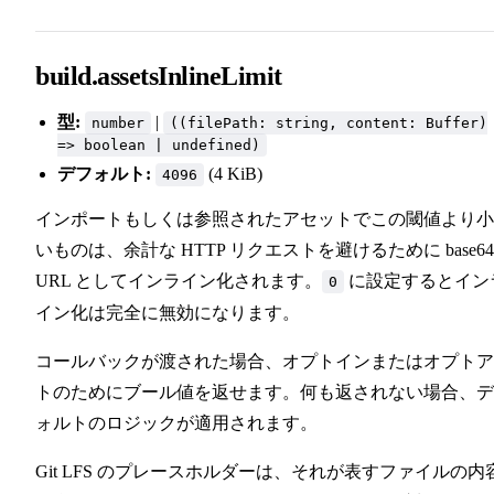
build.assetsInlineLimit
型:
|
number
((filePath: string, content: Buffer)
=> boolean | undefined)
デフォルト:
(4 KiB)
4096
インポートもしくは参照されたアセットでこの閾値より小
いものは、余計な HTTP リクエストを避けるために base64
URL としてインライン化されます。
に設定するとイン
0
イン化は完全に無効になります。
コールバックが渡された場合、オプトインまたはオプトア
トのためにブール値を返せます。何も返されない場合、デ
ォルトのロジックが適用されます。
Git LFS のプレースホルダーは、それが表すファイルの内