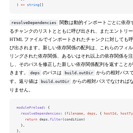
) 
=>
 string
[]
関数は動的インポートごとに依存
resolveDependencies
るチャンクのリストとともに呼び出され、またエントリー
HTML ファイルでインポートされたチャンクに対しても
び出されます。新しい依存関係の配列は、これらのフィル
リングされた依存関係、あるいはそれ以上の依存関係を注
し、そのパスを修正した新しい依存関係配列を返すことが
きます。
のパスは
からの相対パス
deps
build.outDir
す。返り値は
からの相対パスでなければ
build.outDir
りません。
modulePreload
: {
resolveDependencies
: (
filename
, 
deps
, { 
hostId
, 
hostTy
    return
deps
.
filter
(
condition
)
  },
},