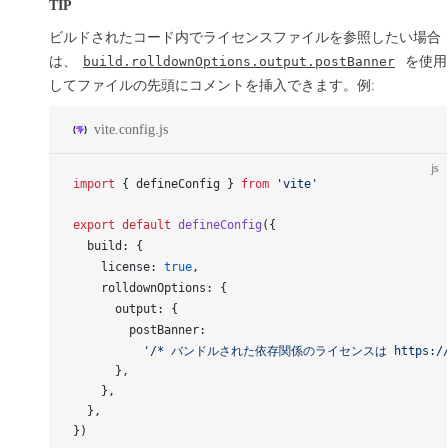
TIP
ビルドされたコード内でライセンスファイルを参照したい場合
は、
build.rolldownOptions.output.postBanner
を使用
してファイルの先頭にコメントを挿入できます。例:
vite.config.js
js
import
 { 
defineConfig
 } 
from
 'vite'
export
 default
defineConfig
({
build
: {
license
: 
true
,
rolldownOptions
: {
output
: {
postBanner
:
          '/* バンドルされた依存関係のライセンスは https://exa
      },
    },
  },
})