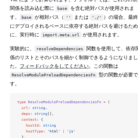
関係を読み込む際に
を含む絶対パスが使用されま
base
す。
が相対パス（
または
）の場合、最終
base
''
'./'
にデプロイされるベースに依存する絶対パスを避けるため
に、実行時に
が使用されます。
import.meta.url
実験的に、
関数を使用して、依存
resolveDependencies
係のリストとそのパスを細かく制御できるようになりまし
た。
フィードバックをしてください
。この関数は
型の関数が必要で
ResolveModulePreloadDependenciesFn
す。
type
 ResolveModulePreloadDependenciesFn
 =
 (
  url
:
 string
,
  deps
:
 string
[],
  context
:
 {
    hostId
:
 string
    hostType
:
 'html'
 |
 'js'
  },