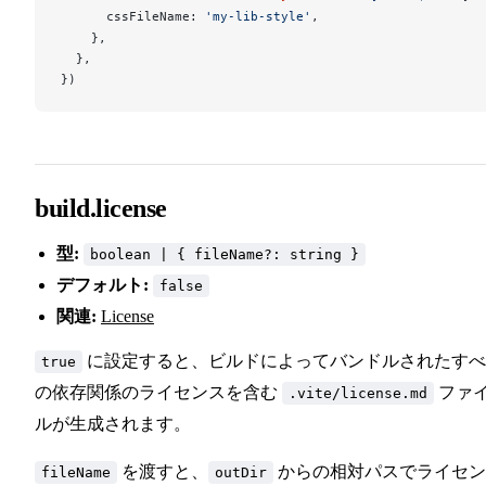
cssFileName
: 
'my-lib-style'
,
    },
  },
})
build.license
型:
boolean | { fileName?: string }
デフォルト:
false
関連:
License
に設定すると、ビルドによってバンドルされたすべ
true
の依存関係のライセンスを含む
ファ
.vite/license.md
ルが生成されます。
を渡すと、
からの相対パスでライセン
fileName
outDir