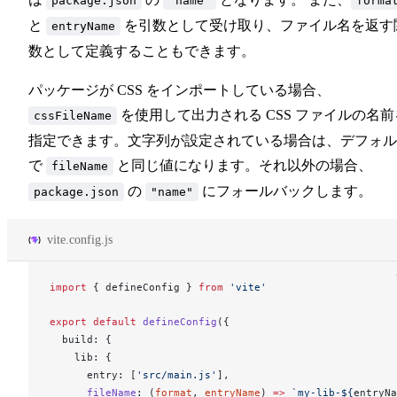
package.json
"name"
forma
と
を引数として受け取り、ファイル名を返す
entryName
数として定義することもできます。
パッケージが CSS をインポートしている場合、
を使用して出力される CSS ファイルの名前
cssFileName
指定できます。文字列が設定されている場合は、デフォル
で
と同じ値になります。それ以外の場合、
fileName
の
にフォールバックします。
package.json
"name"
vite.config.js
import
 { 
defineConfig
 } 
from
 'vite'
export
 default
defineConfig
({
build
: {
lib
: {
entry
: [
'src/main.js'
],
fileName
: (
format
, 
entryName
) 
=>
 `my-lib-${
entryNa