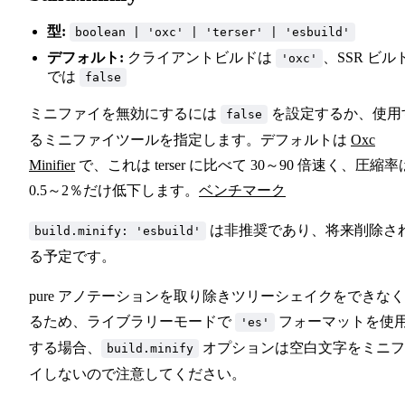
型:
boolean | 'oxc' | 'terser' | 'esbuild'
デフォルト:
クライアントビルドは
、SSR ビル
'oxc'
では
false
ミニファイを無効にするには
を設定するか、使用
false
るミニファイツールを指定します。デフォルトは
Oxc
Minifier
で、これは terser に比べて 30～90 倍速く、圧縮率
0.5～2％だけ低下します。
ベンチマーク
は非推奨であり、将来削除さ
build.minify: 'esbuild'
る予定です。
pure アノテーションを取り除きツリーシェイクをできな
るため、ライブラリーモードで
フォーマットを使
'es'
する場合、
オプションは空白文字をミニフ
build.minify
イしないので注意してください。