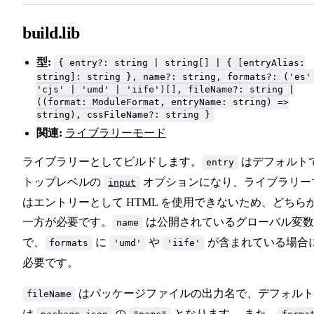
build.lib
型:
{ entry?: string | string[] | { [entryAlias:
string]: string }, name?: string, formats?: ('es'
'cjs' | 'umd' | 'iife')[], fileName?: string |
((format: ModuleFormat, entryName: string) =>
string), cssFileName?: string }
関連:
ライブラリーモード
ライブラリーとしてビルドします。
はデフォルト
entry
トップレベルの
オプションになり、ライブラリー
input
はエントリーとして HTML を使用できないため、どちら
一方が必要です。
は公開されているグローバル変数
name
で、
に
や
が含まれている場合
formats
'umd'
'iife'
必要です。
はパッケージファイルの出力名で、デフォルト
fileName
は
の
となります。 また、