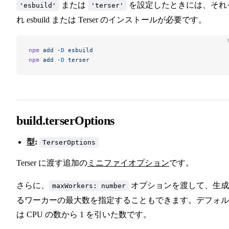
または
を設定したときには、それ
'esbuild'
'terser'
れ esbuild または Terser のインストールが必要です。
npm
 add
 -D
 esbuild
npm
 add
 -D
 terser
build.terserOptions
型:
TerserOptions
Terser に渡す追加の
ミニファイオプション
です。
さらに、
オプションを渡して、生成
maxWorkers: number
るワーカーの最大数を指定することもできます。デフォル
は CPU の数から 1 を引いた数です。