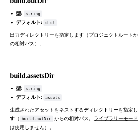
build.outDir
型:
string
デフォルト:
dist
出力ディレクトリーを指定します（
プロジェクトルート
か
の相対パス）。
build.assetsDir
型:
string
デフォルト:
assets
生成されたアセットをネストするディレクトリーを指定し
す（
からの相対パス。
ライブラリーモード
build.outDir
は使用しません）。