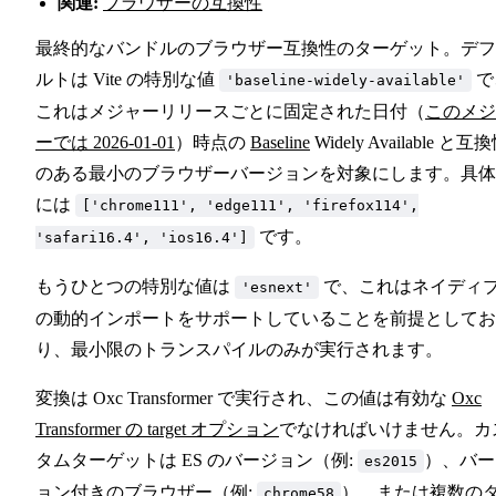
関連:
ブラウザーの互換性
最終的なバンドルのブラウザー互換性のターゲット。デフ
ルトは Vite の特別な値
で
'baseline-widely-available'
これはメジャーリリースごとに固定された日付（
このメジ
ーでは 2026-01-01
）時点の
Baseline
Widely Available と互
のある最小のブラウザーバージョンを対象にします。具体
には
['chrome111', 'edge111', 'firefox114',
です。
'safari16.4', 'ios16.4']
もうひとつの特別な値は
で、これはネイディ
'esnext'
の動的インポートをサポートしていることを前提としてお
り、最小限のトランスパイルのみが実行されます。
変換は Oxc Transformer で実行され、この値は有効な
Oxc
Transformer の target オプション
でなければいけません。カ
タムターゲットは ES のバージョン（例:
）、バー
es2015
ョン付きのブラウザー（例:
）、または複数の
chrome58