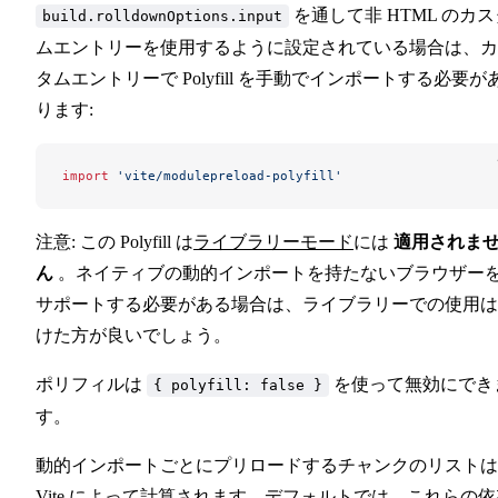
を通して非 HTML のカス
build.rolldownOptions.input
ムエントリーを使用するように設定されている場合は、カ
タムエントリーで Polyfill を手動でインポートする必要が
ります:
import
 'vite/modulepreload-polyfill'
注意: この Polyfill は
ライブラリーモード
には
適用されま
ん
。ネイティブの動的インポートを持たないブラウザー
サポートする必要がある場合は、ライブラリーでの使用は
けた方が良いでしょう。
ポリフィルは
を使って無効にでき
{ polyfill: false }
す。
動的インポートごとにプリロードするチャンクのリストは
Vite によって計算されます。デフォルトでは、これらの依