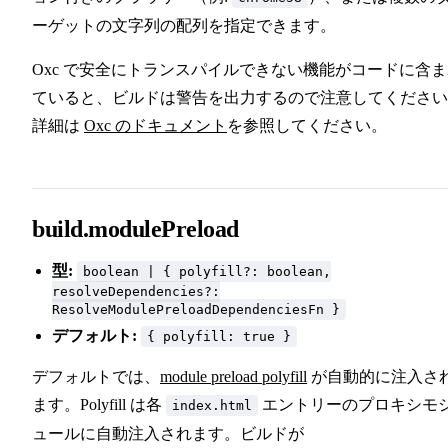
ーゲットの文字列の配列を指定できます。
Oxc で安全にトランスパイルできない機能がコードに含
ていると、ビルドは警告を出力するので注意してください
詳細は
Oxc のドキュメント
を参照してください。
build.modulePreload
型:
boolean | { polyfill?: boolean,
resolveDependencies?:
ResolveModulePreloadDependenciesFn }
デフォルト:
{ polyfill: true }
デフォルトでは、
module preload polyfill
が自動的に注入さ
ます。Polyfill は各
エントリーのプロキシモ
index.html
ュールに自動注入されます。ビルドが