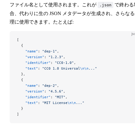
ファイル名として使用されます。これが
で終わる
.json
合、代わりに生の JSON メタデータが生成され、さらな
理に使用できます。たとえば:
js
[
  {
    "name"
: 
"dep-1"
,
    "version"
: 
"1.2.3"
,
    "identifier"
: 
"CC0-1.0"
,
    "text"
: 
"CC0 1.0 Universal
\n\n
..."
  },
  {
    "name"
: 
"dep-2"
,
    "version"
: 
"4.5.6"
,
    "identifier"
: 
"MIT"
,
    "text"
: 
"MIT License
\n\n
..."
  }
]