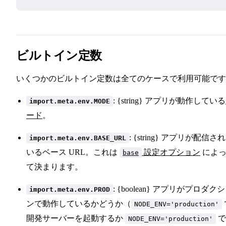
ビルトイン定数
いくつかのビルトイン定数は全てのケースで利用可能です
: {string} アプリが動作している
import.meta.env.MODE
ード
。
: {string} アプリが配信さ
import.meta.env.BASE_URL
いるベース URL。これは
設定オプション
によ
base
て決まります。
: {boolean} アプリがプロダク
import.meta.env.PROD
ンで動作しているかどうか（
NODE_ENV='production'
開発サーバーを起動するか
で
NODE_ENV='production'