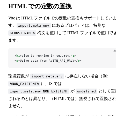
HTML での定数の置換
Vite は HTML ファイルでの定数の置換もサポートしてい
す。
にあるプロパティは、特別な
import.meta.env
構文を使用して HTML ファイルで使用で
%CONST_NAME%
ます:
ht
<
h1
>Vite is running in %MODE%</
h1
>
<
p
>Using data from %VITE_API_URL%</
p
>
環境変数が
に存在しない場合（例:
import.meta.env
）、JS では
%NON_EXISTENT%
が
として置
import.meta.env.NON_EXISTENT
undefined
されるのとは異なり、（HTML では）無視されて置換さ
ません。