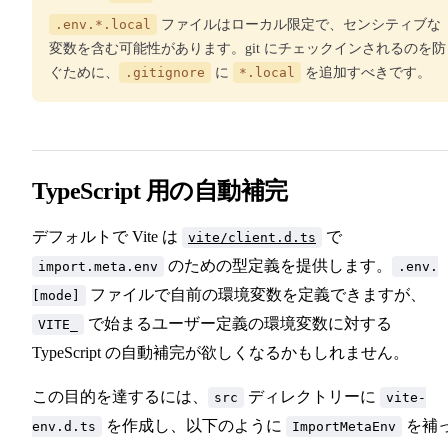
.env.*.local
ファイルはローカル限定で、センシティブな
変数を含む可能性があります。git にチェックインされるのを防
ぐために、
.gitignore
に
*.local
を追加すべきです。
TypeScript 用の自動補完
デフォルトで Vite は
で
vite/client.d.ts
のための型定義を提供します。
import.meta.env
.env.
ファイルで自前の環境変数を定義できますが、
[mode]
で始まるユーザー定義の環境変数に対する
VITE_
TypeScript の自動補完が欲しくなるかもしれません。
この目的を達するには、
ディレクトリーに
src
vite-
を作成し、以下のように
を補
env.d.ts
ImportMetaEnv