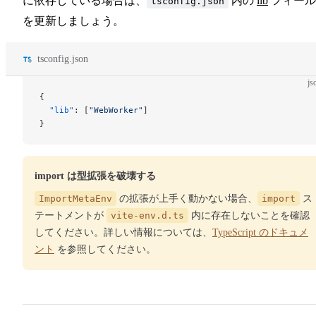
に依存している場合は、
内の
lib
フィール
tsconfig.json
を更新しましょう。
tsconfig.json
js
{
  "lib"
: [
"WebWorker"
]
}
import は型拡張を破壊する
ImportMetaEnv
の拡張が上手く動かない場合、
import
ス
テートメントが
vite-env.d.ts
内に存在しないことを確認
してください。詳しい情報については、
TypeScript のドキュメ
ント
を参照してください。