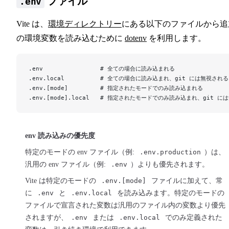
ファイル
.env
Vite は、
環境ディレクトリー
にある以下のファイルから追
の環境変数を読み込むために
dotenv
を利用します。
.env                # 全ての場合に読み込まれる
.env.local          # 全ての場合に読み込まれ、git には無視される
.env.[mode]         # 指定されたモードでのみ読み込まれる
.env.[mode].local   # 指定されたモードでのみ読み込まれ、git 
env 読み込みの優先度
特定のモードの env ファイル（例:
.env.production
）は、
汎用の env ファイル（例:
.env
）よりも優先されます。
Vite は特定のモードの
.env.[mode]
ファイルに加えて、常
に
.env
と
.env.local
を読み込みます。特定のモードの
ファイルで宣言された変数は汎用のファイル内の変数より優先
されますが、
.env
または
.env.local
でのみ定義された