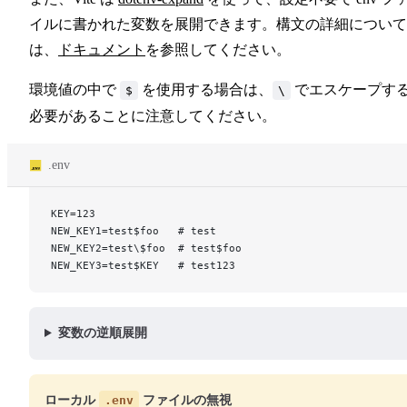
イルに書かれた変数を展開できます。構文の詳細について
は、
ドキュメント
を参照してください。
環境値の中で
を使用する場合は、
でエスケープす
$
\
必要があることに注意してください。
.env
KEY=123
NEW_KEY1=test$foo   # test
NEW_KEY2=test\$foo  # test$foo
NEW_KEY3=test$KEY   # test123
変数の逆順展開
ローカル
.env
ファイルの無視