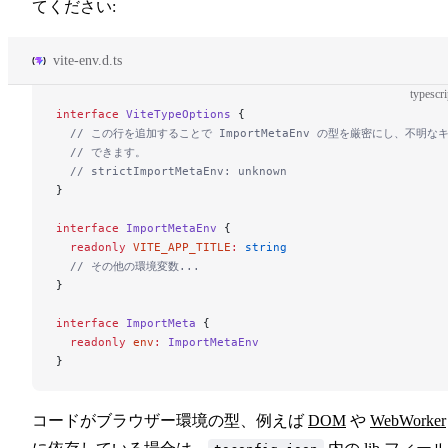
てください:
vite-env.d.ts
typescri
interface
 ViteTypeOptions
 {
  // この行を追加することで ImportMetaEnv の型を厳密にし、不明
  // できます。
  // strictImportMetaEnv: unknown
}
interface
 ImportMetaEnv
 {
  readonly
 VITE_APP_TITLE
:
 string
  // その他の環境変数...
}
interface
 ImportMeta
 {
  readonly
 env
:
 ImportMetaEnv
}
コードがブラウザー環境の型、例えば
DOM
や
WebWorker