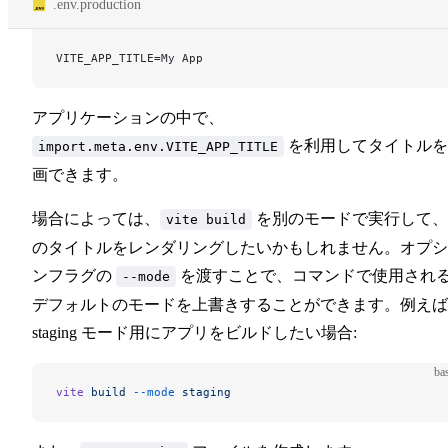
.env.production
VITE_APP_TITLE=My App
アプリケーションの中で、
を利用してタイトルを
import.meta.env.VITE_APP_TITLE
画できます。
場合によっては、
を別のモードで実行して、
vite build
のタイトルをレンダリングしたいかもしれません。オプシ
ンフラグの
を渡すことで、コマンドで使用され
--mode
デフォルトのモードを上書きすることができます。例えば
staging モード用にアプリをビルドしたい場合:
ba
vite
 build
 --mode
 staging