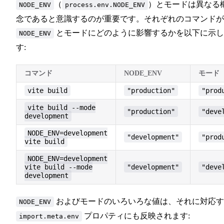
（
）とモードは異なる
NODE_ENV
process.env.NODE_ENV
念であると意識するのが重要です。それぞれのコマンドが
とモードにどのように影響するかを以下に示し
NODE_ENV
す:
コマンド
NODE_ENV
モード
vite build
"production"
"prod
vite build --mode
"production"
"deve
development
NODE_ENV=development
"development"
"prod
vite build
NODE_ENV=development
vite build --mode
"development"
"deve
development
およびモードのいろいろな値は、それに対応す
NODE_ENV
プロパティにも反映されます:
import.meta.env