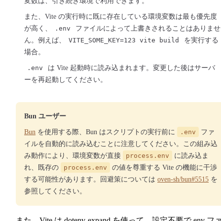
変数は、引き続き環境で利用できます。
また、Vite の実行時に既に存在している環境変数は最も優先度
が高く、
.env
ファイルによって上書きされることはありませ
ん。例えば、
VITE_SOME_KEY=123 vite build
を実行する
場合。
.env
は Vite 起動時に読み込まれます。変更した後はサーバ
ーを再起動してください。
Bun ユーザー
Bun
を使用する際、Bun はスクリプトの実行前に
.env
ファ
イルを自動的に読み込むことに注意してください。この組み込
み動作により、環境変数が直接
process.env
に読み込ま
れ、既存の
process.env
の値を尊重する Vite の機能に干渉
する可能性があります。回避策については
oven-sh/bun#5515
を
参照してください。
また、Vite は
dotenv-expand
を使って、設定不要で env フ