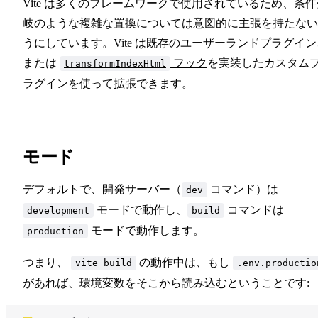
Vite は多くのフレームワークで使用されているため、条件
岐のような複雑な置換については意図的に主張を持たない
うにしています。Vite は
既存のユーザーランドプラグイン
または
フック
を実装したカスタム
transformIndexHtml
ラグインを使って拡張できます。
モード
デフォルトで、開発サーバー（
コマンド）は
dev
モードで動作し、
コマンドは
development
build
モードで動作します。
production
つまり、
の動作中は、もし
vite build
.env.productio
があれば、環境変数をそこから読み込むということです: