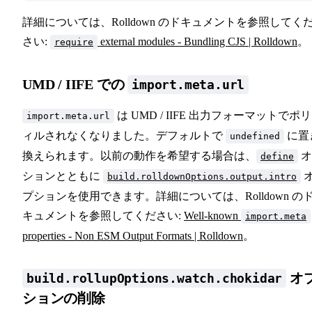
詳細については、Rolldown のドキュメントを参照してく
さい:
external modules - Bundling CJS | Rolldown
。
require
UMD / IIFE での
import.meta.url
は UMD / IIFE 出力フォーマットでポ
import.meta.url
ィルされなくなりました。デフォルトで
に置
undefined
換えられます。以前の動作を希望する場合は、
オ
define
ションとともに
build.rolldownOptions.output.intro
プションを使用できます。詳細については、Rolldown の
キュメントを参照してください:
Well-known
import.meta
properties - Non ESM Output Formats | Rolldown
。
オ
build.rollupOptions.watch.chokidar
ションの削除