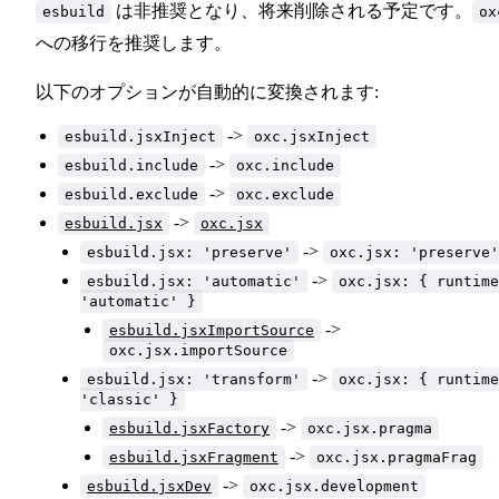
は非推奨となり、将来削除される予定です。
esbuild
ox
への移行を推奨します。
以下のオプションが自動的に変換されます:
->
esbuild.jsxInject
oxc.jsxInject
->
esbuild.include
oxc.include
->
esbuild.exclude
oxc.exclude
->
esbuild.jsx
oxc.jsx
->
esbuild.jsx: 'preserve'
oxc.jsx: 'preserve'
->
esbuild.jsx: 'automatic'
oxc.jsx: { runtime
'automatic' }
->
esbuild.jsxImportSource
oxc.jsx.importSource
->
esbuild.jsx: 'transform'
oxc.jsx: { runtime
'classic' }
->
esbuild.jsxFactory
oxc.jsx.pragma
->
esbuild.jsxFragment
oxc.jsx.pragmaFrag
->
esbuild.jsxDev
oxc.jsx.development