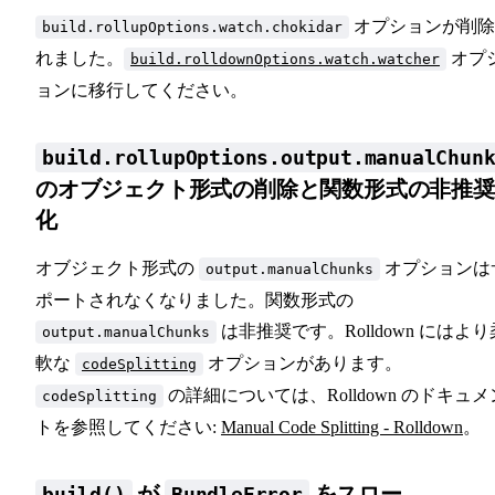
オプションが削除
build.rollupOptions.watch.chokidar
れました。
オプ
build.rolldownOptions.watch.watcher
ョンに移行してください。
build.rollupOptions.output.manualChun
のオブジェクト形式の削除と関数形式の非推奨
化
オブジェクト形式の
オプションは
output.manualChunks
ポートされなくなりました。関数形式の
は非推奨です。Rolldown にはより
output.manualChunks
軟な
オプションがあります。
codeSplitting
の詳細については、Rolldown のドキュメ
codeSplitting
トを参照してください:
Manual Code Splitting - Rolldown
。
が
をスロー
build()
BundleError