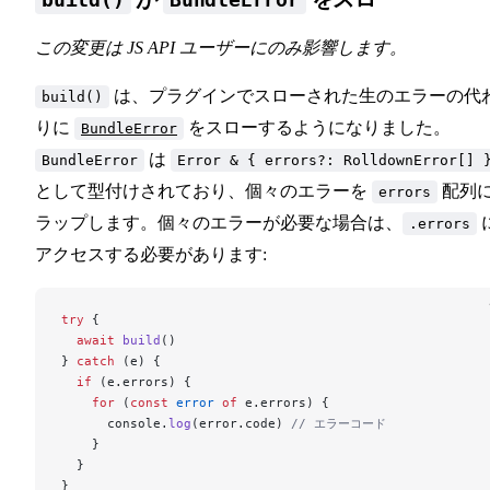
この変更は JS API ユーザーにのみ影響します。
は、プラグインでスローされた生のエラーの代
build()
りに
をスローするようになりました。
BundleError
は
BundleError
Error & { errors?: RolldownError[] 
として型付けされており、個々のエラーを
配列
errors
ラップします。個々のエラーが必要な場合は、
.errors
アクセスする必要があります:
try
 {
  await
 build
()
} 
catch
 (e) {
  if
 (e.errors) {
    for
 (
const
 error
 of
 e.errors) {
      console.
log
(error.code) 
// エラーコード
    }
  }
}