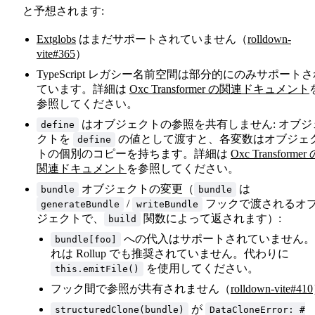
と予想されます:
Extglobs
はまだサポートされていません（
rolldown-
vite#365
）
TypeScript レガシー名前空間は部分的にのみサポート
ています。詳細は
Oxc Transformer の関連ドキュメント
参照してください。
はオブジェクトの参照を共有しません: オブジ
define
クトを
の値として渡すと、各変数はオブジェ
define
トの個別のコピーを持ちます。詳細は
Oxc Transformer
関連ドキュメント
を参照してください。
オブジェクトの変更（
は
bundle
bundle
/
フックで渡されるオ
generateBundle
writeBundle
ジェクトで、
関数によって返されます）:
build
への代入はサポートされていません。
bundle[foo]
れは Rollup でも推奨されていません。代わりに
を使用してください。
this.emitFile()
フック間で参照が共有されません（
rolldown-vite#410
が
structuredClone(bundle)
DataCloneError: #