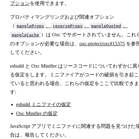
プション
を使用できます。
プロパティマングリングおよび関連オプション
（
、
、
、
mangleProps
reserveProps
mangleQuoted
）は Oxc でサポートされていません。これ
mangleCache
のオプションが必要な場合は、
oxc-project/oxc#15375
を参
してください。
esbuild と Oxc Minifier はソースコードについてわずかに
る仮定をします。ミニファイアがコードの破損を引き起こ
ていると思われる場合、これらの仮定をここで比較できま
す:
esbuild ミニファイの仮定
Oxc Minifier の仮定
JavaScript アプリでミニファイに関連する問題を見つけた
合は、報告してください。