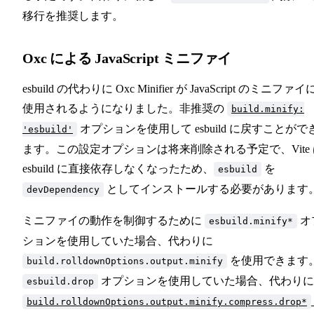
移行を推奨します。
Oxc による JavaScript ミニファイ
esbuild の代わりに Oxc Minifier が JavaScript のミニファイ
使用されるようになりました。非推奨の
build.minify:
オプションを使用して esbuild に戻すことがで
'esbuild'
ます。この設定オプションは将来削除される予定で、Vite 
esbuild に直接依存しなくなったため、
を
esbuild
としてインストールする必要があります
devDependency
ミニファイの動作を制御するために
オ
esbuild.minify*
ションを使用していた場合、代わりに
を使用できます
build.rolldownOptions.output.minify
オプションを使用していた場合、代わりに
esbuild.drop
build.rolldownOptions.output.minify.compress.drop*