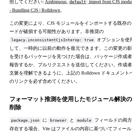
照してください:
Ambiguous
import from CJS modu
default
- Bundling CJS | Rolldown
。
この変更により、CJS モジュールをインポートする既存の
ードが破損する可能性があります。非推奨の
オプションを使
legacy.inconsistentCjsInterop: true
して、一時的に以前の動作を復元できます。この変更の影
を受けるパッケージを見つけた場合は、パッケージ作成者
報告するか、プルリクエストを送信してください。作成者
文脈を理解できるように、上記の Rolldown ドキュメント
のリンクを必ず含めてください。
フォーマット推測を使用したモジュール解決の
削除
に
と
フィールドの両方
package.json
browser
module
存在する場合、Vite はファイルの内容に基づいてフィール