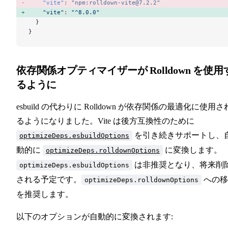
    "vite"
: 
"npm:rolldown-vite@7.2.2"
    "vite"
:
 "^8.0.0"
  }
}
依存関係オプティマイザーが Rolldown を使用
るように
esbuild の代わりに Rolldown が依存関係の最適化に使用さ
るようになりました。Vite は後方互換性のために
を引き続きサポートし、
optimizeDeps.esbuildOptions
動的に
に変換します。
optimizeDeps.rolldownOptions
は非推奨となり、将来削
optimizeDeps.esbuildOptions
される予定です。
への移
optimizeDeps.rolldownOptions
を推奨します。
以下のオプションが自動的に変換されます: