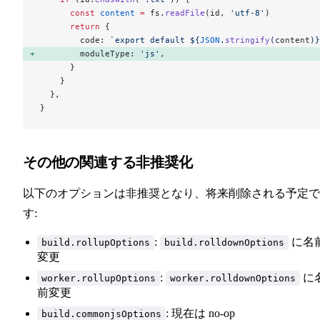
      const
 content
 =
 fs.
readFile
(id, 
'utf-8'
)
      return
 {
        code: 
`export default ${
JSON
.
stringify
(
content
)
}
        moduleType: 
'js'
, 
      }
    }
  },
}
その他の関連する非推奨化
以下のオプションは非推奨となり、将来削除される予定で
す:
:
に名
build.rollupOptions
build.rolldownOptions
変更
:
に
worker.rollupOptions
worker.rolldownOptions
前変更
: 現在は no-op
build.commonjsOptions