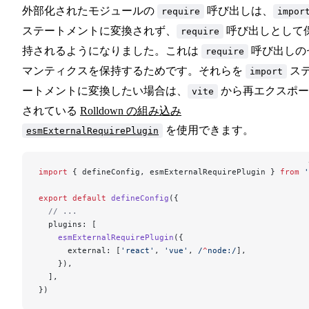
外部化されたモジュールの
呼び出しは、
require
impor
ステートメントに変換されず、
呼び出しとして
require
持されるようになりました。これは
呼び出しの
require
マンティクスを保持するためです。それらを
ス
import
ートメントに変換したい場合は、
から再エクスポー
vite
されている
Rolldown の組み込み
を使用できます。
esmExternalRequirePlugin
import
 { defineConfig, esmExternalRequirePlugin } 
from
 '
export
 default
 defineConfig
({
  // ...
  plugins: [
    esmExternalRequirePlugin
({
      external: [
'react'
, 
'vue'
,
 /
^
node:
/
],
    }),
  ],
})