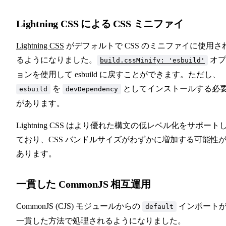
Lightning CSS による CSS ミニファイ
Lightning CSS
がデフォルトで CSS のミニファイに使用さ
るようになりました。
オプ
build.cssMinify: 'esbuild'
ョンを使用して esbuild に戻すことができます。ただし、
を
としてインストールする必
esbuild
devDependency
があります。
Lightning CSS はより優れた構文の低レベル化をサポート
ており、CSS バンドルサイズがわずかに増加する可能性
あります。
一貫した CommonJS 相互運用
CommonJS (CJS) モジュールからの
インポート
default
一貫した方法で処理されるようになりました。