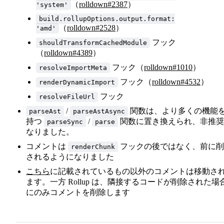
（
rolldown#2387
）
'system'
build.rollupOptions.output.format:
（
rolldown#2528
）
'amd'
フック
shouldTransformCachedModule
（
rolldown#4389
）
フック（
rolldown#1010
）
resolveImportMeta
フック（
rolldown#4532
）
renderDynamicImport
フック
resolveFileUrl
/
関数は、より多くの機能
parseAst
parseAstAsync
持つ
/
関数に置き換えられ、非推奨
parseSync
parse
なりました。
コメントは
フックの後ではなく、前に削
renderChunk
されるようになりました
こちら
に記載されているもの以外のコメントは移動さ
ます。一方 Rollup は、隣接するコードが削除された場
にのみコメントを削除します