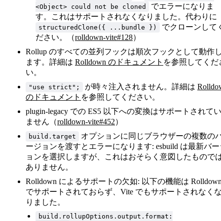
でエラーになりま
<Object> could not be cloned
す。これはサポートされなくなりました。代わりに
でクローンして
structuredClone({ ...bundle })
ださい。（
rolldown-vite#128
）
Rollup のすべての並列フックは順次フックとして動作
ます。詳細は
Rolldown のドキュメント
を参照してくだ
い。
が時々注入されません。詳細は
Rolldo
"use strict";
のドキュメント
を参照してください。
plugin-legacy での ES5 以下への変換はサポートされて
ません（
rolldown-vite#452
）
オプションに同じブラウザーの複数の
build.target
ージョンを渡すとエラーになります: esbuild は最新バ
ョンを選択しますが、これはおそらく意図したもので
ありません。
Rolldown によるサポートの欠如: 以下の機能は Rolldow
でサポートされておらず、Vite でもサポートされなく
りました。
build.rollupOptions.output.format: