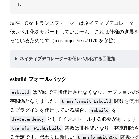
},
現在、Oxc トランスフォーマーはネイティブデコレータ
低レベル化をサポートしていません。これは仕様の進展を
っているためです（
oxc-project/oxc#9170
を参照）。
ネイティブデコレーターを低レベル化する回避策
esbuild フォールバック
は Vite で直接使用されなくなり、オプションの
esbuild
存関係となりました。
関数を使用
transformWithEsbuild
るプラグインを使用している場合、
を
esbuild
としてインストールする必要があります
devDependency
関数は非推奨となり、将来削除さ
transformWithEsbuild
る予定です。代わりに新しい
関数へ
transformWithOxc