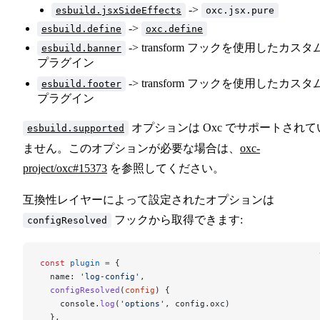
->
esbuild.jsxSideEffects
oxc.jsx.pure
->
esbuild.define
oxc.define
-> transform フックを使用したカスタ
esbuild.banner
プラグイン
-> transform フックを使用したカスタ
esbuild.footer
プラグイン
オプションは Oxc でサポートされて
esbuild.supported
ません。このオプションが必要な場合は、
oxc-
project/oxc#15373
を参照してください。
互換性レイヤーによって設定されたオプションは
フックから取得できます:
configResolved
const
 plugin
 =
 {
  name: 
'log-config'
,
  configResolved
(
config
) {
    console.
log
(
'options'
, config.oxc)
  },