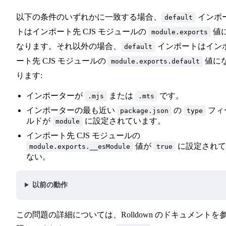
以下の条件のいずれかに一致する場合、
インポ
default
トはインポート先 CJS モジュールの
値
module.exports
なります。それ以外の場合、
インポートはイン
default
ート先 CJS モジュールの
値に
module.exports.default
ります:
インポーターが
または
です。
.mjs
.mts
インポーターの最も近い
の
フィ
package.json
type
ルドが
に設定されています。
module
インポート先 CJS モジュールの
値が
に設定されて
module.exports.__esModule
true
ない。
以前の動作
この問題の詳細については、Rolldown のドキュメントを