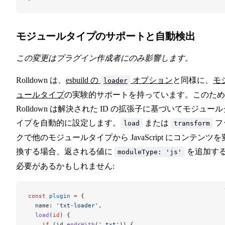
モジュールタイプのサポートと自動検出
この変更はプラグイン作成者にのみ影響します。
Rolldown は、
esbuild の
オプション
と同様に、
モ
loader
ュールタイプ
の実験的サポートを持っています。このため
Rolldown は解決された ID の拡張子に基づいてモジュール
イプを自動的に設定します。
または
フ
load
transform
クで他のモジュールタイプから JavaScript にコンテンツを
換する場合、返される値に
を追加す
moduleType: 'js'
必要があるかもしれません:
const
 plugin
 =
 {
  name: 
'txt-loader'
,
  load
(
id
) {
    if
 (id.
endsWith
(
'.txt'
)) {