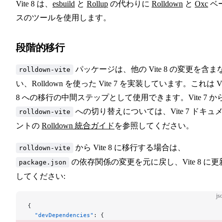
Vite 8 は、
esbuild
と
Rollup
の代わりに
Rolldown
と
Oxc
ベ
スのツールを使用します。
段階的移行
パッケージは、他の Vite 8 の変更を含ま
rolldown-vite
い、Rolldown を使った Vite 7 を実装しています。これは Vi
8 への移行の中間ステップとして使用できます。Vite 7 か
への切り替えについては、Vite 7 ドキュ
rolldown-vite
ントの
Rolldown 統合ガイド
を参照してください。
から Vite 8 に移行する場合は、
rolldown-vite
の依存関係の変更を元に戻し、Vite 8 に更
package.json
してください:
js
{
  "devDependencies"
: {