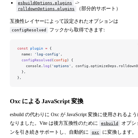
->
esbuildOptions.plugins
（部分的サポート）
rolldownOptions.plugins
互換性レイヤーによって設定されたオプションは
フックから取得できます:
configResolved
const
 plugin
 =
 {
  name: 
'log-config'
,
  configResolved
(
config
) {
    console.
log
(
'options'
, config.optimizeDeps.rolldownO
  },
},
Oxc による JavaScript 変換
esbuild の代わりに Oxc が JavaScript 変換に使用されるよ
なりました。Vite は後方互換性のために
オプシ
esbuild
ンを引き続きサポートし、自動的に
に変換します。
oxc