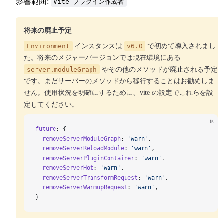
影響範囲:
Vite プラグイン作成者
将来の廃止予定
Environment
インスタンスは
v6.0
で初めて導入されまし
た。将来のメジャーバージョンでは現在環境にある
server.moduleGraph
やその他のメソッドが廃止される予定
です。まだサーバーのメソッドから移行することはお勧めしま
せん。使用状況を明確にするために、vite の設定でこれらを設
定してください。
ts
future
: {
  removeServerModuleGraph
: 
'warn'
,
  removeServerReloadModule
: 
'warn'
,
  removeServerPluginContainer
: 
'warn'
,
  removeServerHot
: 
'warn'
,
  removeServerTransformRequest
: 
'warn'
,
  removeServerWarmupRequest
: 
'warn'
,
}