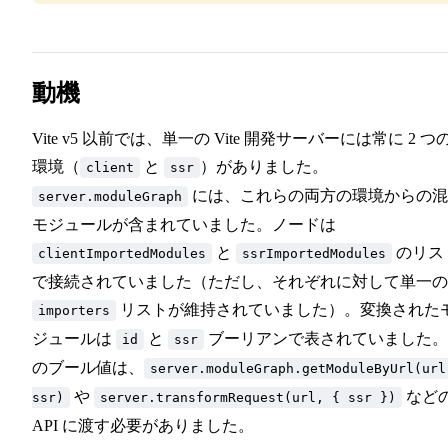
動機
Vite v5 以前では、単一の Vite 開発サーバーには常に 2 つ
環境（
と
）がありました。
client
ssr
には、これらの両方の環境からの混
server.moduleGraph
モジュールが含まれていました。ノードは
と
のリス
clientImportedModules
ssrImportedModules
で接続されていました（ただし、それぞれに対して単一の
リストが維持されていました）。変換された
importers
ジュールは
と
ブーリアンで表されていました。
id
ssr
のブール値は、
server.moduleGraph.getModuleByUrl(url
や
など
ssr)
server.transformRequest(url, { ssr })
API に渡す必要がありました。