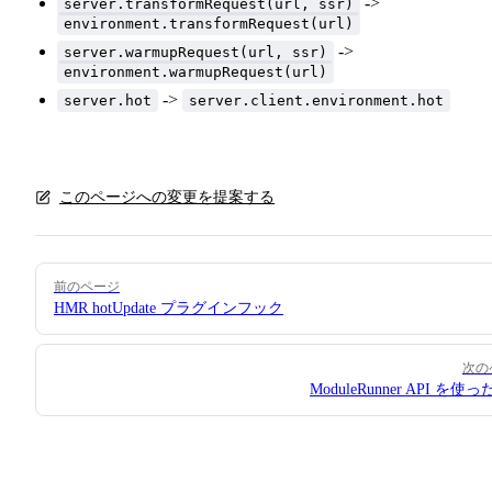
->
server.transformRequest(url, ssr)
environment.transformRequest(url)
->
server.warmupRequest(url, ssr)
environment.warmupRequest(url)
->
server.hot
server.client.environment.hot
このページへの変更を提案する
Pager
前のページ
HMR hotUpdate プラグインフック
次の
ModuleRunner API を使っ